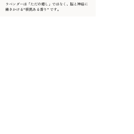
ラベンダーは「ただの癒し」ではなく、脳と神経に
働きかける“根拠ある香り” です。
香りの力を知ることで、日々のセルフケアがより確
かなものになります。
メンタルケア
精油の使い方
自律神経
リラックス
ラベンダー
芳香浴
夜のアロマ
香りの作用
メリッサ
認知症予防
アロマと脳
香りと神経
アロマ研究データ
アロマの根拠
香りのメカニズム
心のケア
アロマサイエンス
ラベンダーの効果
メリッサ精油
介護アロマ
認知症ケア
アロマシール
香りで整える
子供の神経の高ぶり
精油の研究
AEAJデータ
心身バランス
エビデンスアロマ
最新記事
すべて表示