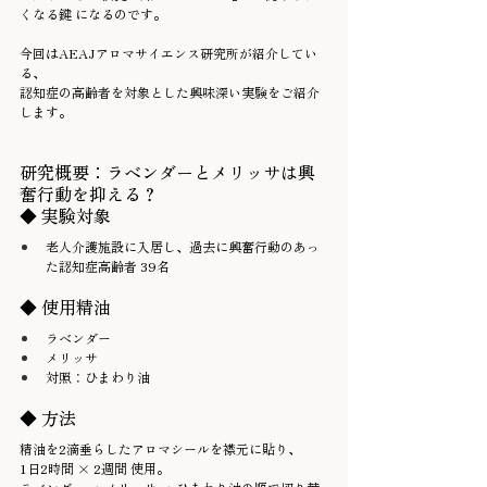
くなる鍵 になるのです。
今回はAEAJアロマサイエンス研究所が紹介してい
る、
認知症の高齢者を対象とした興味深い実験をご紹介
します。
研究概要：ラベンダーとメリッサは興
奮行動を抑える？
◆ 実験対象
老人介護施設に入居し、過去に興奮行動のあっ
た認知症高齢者 39名
◆ 使用精油
ラベンダー
メリッサ
対照：ひまわり油
◆ 方法
精油を2滴垂らしたアロマシールを襟元に貼り、
1日2時間 × 2週間 使用。