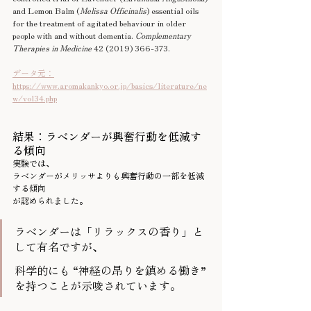
and Lemon Balm (
Melissa Officinalis
) essential oils 
for the treatment of agitated behaviour in older 
people with and without dementia. 
Complementary 
Therapies in Medicine
 42 (2019) 366-373.
データ元：
https://www.aromakankyo.or.jp/basics/literature/ne
w/vol34.php
結果：ラベンダーが興奮行動を低減す
る傾向
実験では、
ラベンダーがメリッサよりも興奮行動の一部を低減
する傾向
が認められました。
ラベンダーは「リラックスの香り」と
して有名ですが、
科学的にも “神経の昂りを鎮める働き” 
を持つことが示唆されています。