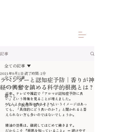
記事
全ての記事
2021年9月1日
読了時間: 2分
全ての記事
ラベンダーと認知症予防｜香りが神
経の興奮を鎮める科学的根拠とは？
メンタルケア
近年、テレビや雑誌で「アロマが認知症予防に良
暮らし
い」という特集を見ることが増えました。
“なんとなく身体に良さそう”というイメージはあっ
ブレンド制作・香りづくり
ても、「具体的にどう良いのか？」と聞かれると答
えられない方も多いのではないでしょうか。
精油の効果は、継続してはじめて働きます。
だからこそ 『根拠を知っていること』 ＝ 続けやす