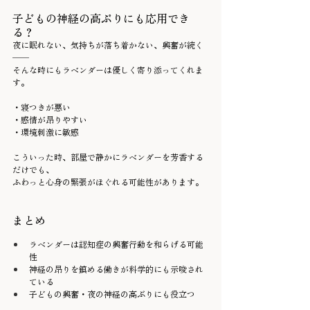
子どもの神経の高ぶりにも応用でき
る？
夜に眠れない、気持ちが落ち着かない、興奮が続く
——
そんな時にもラベンダーは優しく寄り添ってくれま
す。
・寝つきが悪い
・感情が昂りやすい
・環境刺激に敏感
こういった時、部屋で静かにラベンダーを芳香する
だけでも、
ふわっと心身の緊張がほぐれる可能性があります。
まとめ
ラベンダーは認知症の興奮行動を和らげる可能
性
神経の昂りを鎮める働きが科学的にも示唆され
ている
子どもの興奮・夜の神経の高ぶりにも役立つ