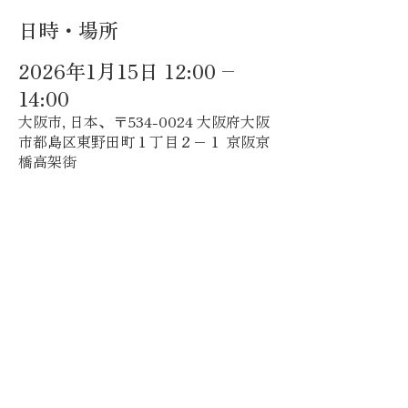
日時・場所
2026年1月15日 12:00 –
14:00
大阪市, 日本、〒534-0024 大阪府大阪
市都島区東野田町１丁目２−１ 京阪京
橋高架街
イベントについて
ハレごはんは、少人数でゆっくり語り合うラ
ンチ交流会です。
初めての方でも、話すのが得意じゃなくても
大丈夫。
参加者同士が自然と打ち解けられるよう、あ
たたかい雰囲気で進めていきます。
・おしゃべりが苦手な人でも安心できる場
・気楽に話したり聞いたりできる時間