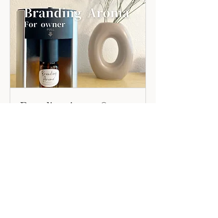
Branding Aroma®
空間の印象を香りでデザインするオー
ナー専用。
詳細はこちら
1時間
48,000
￥48,000
円
相談をする