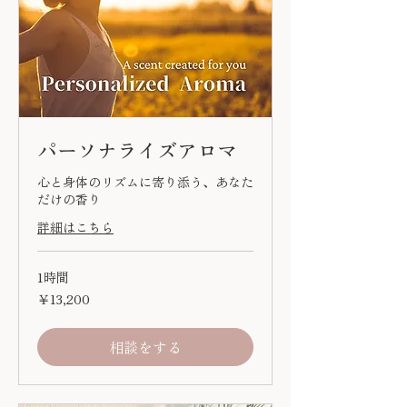
パーソナライズアロマ
心と身体のリズムに寄り添う、あなた
だけの香り
詳細はこちら
1時間
13,200
￥13,200
円
相談をする