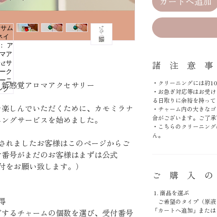
カートへ追加
諸 注 意 事
・クリーニングには約1
う新感覚アロマアクセサリー
・お急ぎ対応等はお受け
る日取りに余裕を持って
を楽しんでいただくために、カモミラナ
・チャーム内の大きなゴ
合がございます。ご了承
ニングサービスを始めました。
・こちらのクリーニング
ん。
行されましたお客様はこのページからご
付番号がまだのお客様はまずは公式
受付をお願い致します。）
ご 購 入 の
1. 商品を選ぶ
得
ご希望のタイプ（原液・
「カートへ追加」または
グするチャームの個数を選び、受付番号