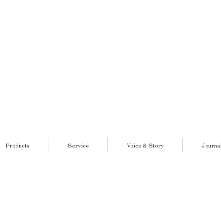
Products
Service
Voice & Story
Journa