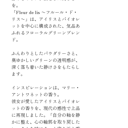
を。
「Fleur de lis 〜フルール・ド・
リス〜」は、アイリスとバイオレ
ットを中心に構成された、気品あ
ふれるフローラルグリーンブレン
ド。
ふんわりとしたパウダリーさと、
奥ゆかしいグリーンの透明感が、
深く落ち着いた静けさをもたらし
ます。
インスピレーションは、マリー・
アントワネットの香り。
彼女が愛したアイリスとバイオレ
ットの香りを、現代の感性で上品
に再現しました。「自分の軸を静
かに整え、心の輪郭を取り戻した