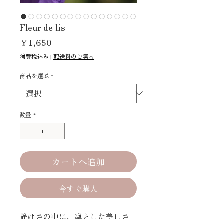
Fleur de lis
価
￥1,650
格
消費税込み
|
配送料のご案内
商品を選ぶ
*
数量
*
カートへ追加
今すぐ購入
静けさの中に、凛とした美しさ