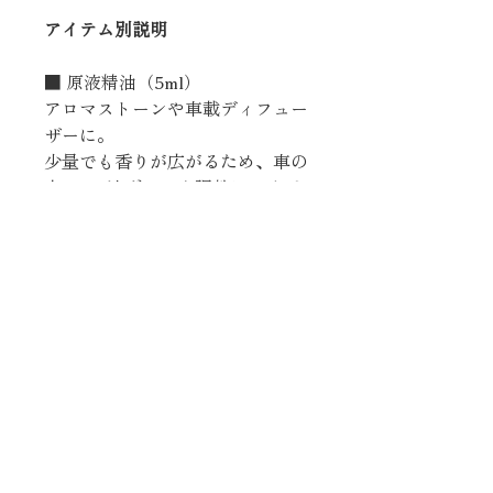
アイテム別説明
■ 原液精油（5ml）
アロマストーンや車載ディフュー
ザーに。
少量でも香りが広がるため、車の
中では1滴ずつから調整してくだ
さい。
■ アロマミスト
運転前・運転中のリフレッシュに
最適。
車内のにおいこもり対策にも使え
る“手軽なクリアスプレー”。
■ ロールオン
首筋や手首にひと塗りして、
「集中のスイッチ」として深呼吸