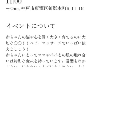
11:00
＋One, 神戸市東灘区御影本町8-11-18
イベントについて
赤ちゃんの脳や心を賢く大きく育てるのに大
切な〇〇！！ベビーマッサージでいっぱい伝
えましょう！
赤ちゃんにとってママやパパとの肌の触れ合
いは特別な意味を持っています。言葉もわか
らない、伝えたいことが伝えられない、赤ち
ゃんは私たちが想像するより不安定になりや
すい。
そんな時ママの優しい手が触れたり、パパの
力強い手に安心感を感じるのは納得です✨
実際に触れる育児をしていると赤ちゃんは大
きく逞しく育ったという実験結果があるほ
ど、《触れる》ことは心と脳の発達にとても
効果的🌈そして赤ちゃんを賢く大きく育てる
のに大切な〇〇とは？レッスンでお伝えして
います！