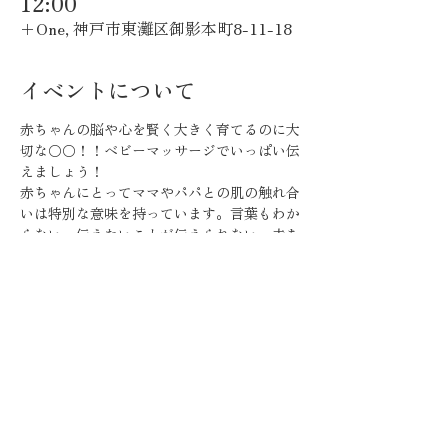
12:00
＋One, 神戸市東灘区御影本町8-11-18
イベントについて
赤ちゃんの脳や心を賢く大きく育てるのに大
切な〇〇！！ベビーマッサージでいっぱい伝
えましょう！
赤ちゃんにとってママやパパとの肌の触れ合
いは特別な意味を持っています。言葉もわか
らない、伝えたいことが伝えられない、赤ち
ゃんは私たちが想像するより不安定になりや
すい。
そんな時ママの優しい手が触れたり、パパの
力強い手に安心感を感じるのは納得です✨
実際に触れる育児をしていると赤ちゃんは大
きく逞しく育ったという実験結果があるほ
ど、《触れる》ことは心と脳の発達にとても
効果的🌈そして赤ちゃんを賢く大きく育てる
のに大切な〇〇とは？レッスンでお伝えして
います！