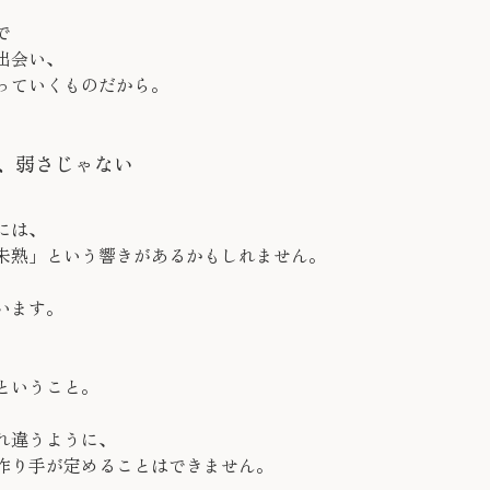
で
出会い、
っていくものだから。
、弱さじゃない
には、
未熟」という響きがあるかもしれません。
います。
ということ。
れ違うように、
作り手が定めることはできません。