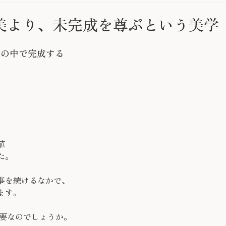
美より、未完成を尊ぶという美学
人の中で完成する
」
、
値
た。
事を続けるなかで、
ます。
必要なのでしょうか。