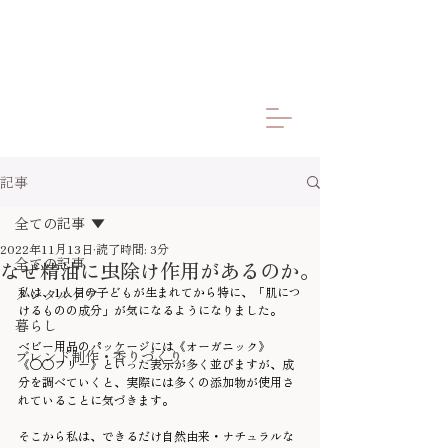
記事
全ての記事
2022年11月13日
読了時間: 3分
全ての記事
なぜ精油に虫除け作用があるのか。
私は、1人目の子どもが生まれてから特に、「肌につ
メンタルケア
けるものの成分」が気になるようになりました。
暮らし
ベビー用品のパッケージには《オーガニック》
ブレンド制作・香りづくり
《◯◯フリー》といった表示が多く並びますが、成
分を調べていくと、実際には多くの添加物が使用さ
れていることに気づきます。
そこから私は、できるだけ自然由来・ナチュラルな