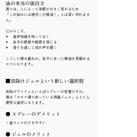
油の本当の面白さ
香りは、人によって体感が大きく変わるため
「この悩みには絶対この精油！」とは言い切れませ
ん。
だからこそ、
基本知識を知っておく
自分の感覚や直感を信じる
香りを通して体の声を聞く
こうした積み重ねが、自分に合った精油を見極める
コツになります。
■虫除けジェルという新しい選択肢
虫除けアイテムといえばスプレーが定番ですが、
実は「コロナ禍で余っている消毒ジェル」もとても
優秀な基材になります。
● スプレーのデメリット
・塗りムラができやすい
● ジェルのメリット