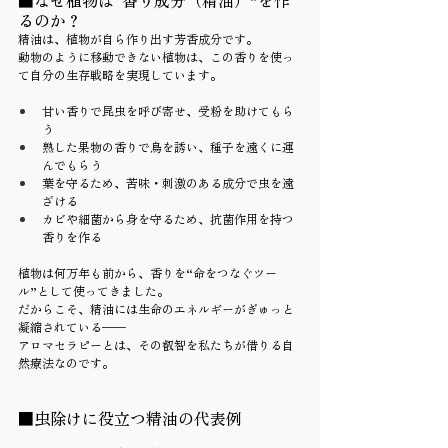
■なぜ植物は“香り成分（精油）”を作
るのか？
精油は、植物が自ら作り出す芳香成分です。
動物のように移動できない植物は、この香りを使っ
て自分の生存戦略を実現しています。
甘い香りで昆虫を呼び寄せ、受粉を助けてもら
う
熟した果物の香りで鳥を誘い、種子を遠くに運
んでもらう
葉を守るため、苦味・刺激のある成分で虫を遠
ざける
カビや細菌から身を守るため、抗菌作用を持つ
香りを作る
植物は何万年も前から、香りを“命をつなぐツー
ル”として使ってきました。
だからこそ、精油には生命のエネルギーがぎゅっと
凝縮されている──
アロマセラピーとは、その叡智を私たちが借りる自
然療法なのです。
■虫除けに役立つ精油の代表例