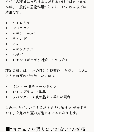
すべての精油に虫除け効果があるわけではありませ
んが、一般的に忌避作用が知られているのは以下の
精油です。
シトロネラ
ゼラニウム
レモンユーカリ
ラベンダー
ミント
レモングラス
ベチバー
レモン（ゴキブリ対策として有名）
精油の魅力は「1本の精油が複数作用を持つ」こと。
たとえば夏の汗が気になる時は、
ミント → 肌をクールダウン
レモングラス → 消臭
ラベンダー → 肌の整え・香りの調和
この3つをブレンドするだけで「虫除け × デオドラ
ント」を兼ねた夏の万能アイテムになります。
■“マニュアル通りにいかない”のが精