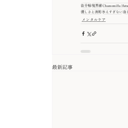
自分軸
境界線
Chamomilla Nat
優しさと消耗
与えすぎない
自
メンタルケア
最新記事