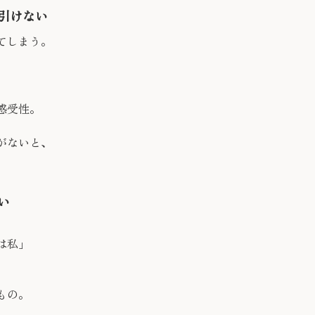
引けない
てしまう。
感受性。
がないと、
。
い
は私」
もの。