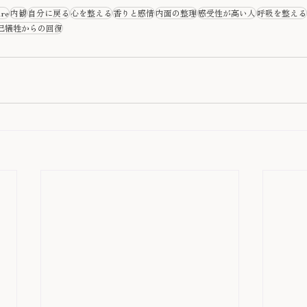
ure
内観
自分に戻る
心を整える
香りと感情
内面の整理
感受性が高い人
呼吸を整える
己犠牲からの回復