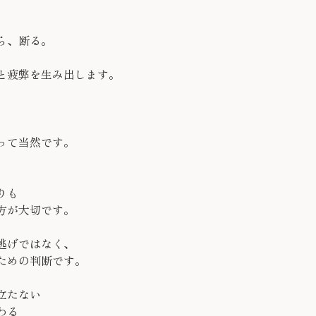
ら、断る。
と疲弊を生み出します。
って当然です。
りも
方が大切です。
逃げではなく、
ための判断です。
立たない
わる