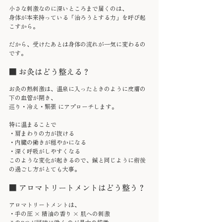
小さな刺激なのに深いところまで届くのは、
身体が本来持っている「治ろうとする力」を呼び起
こすから。
だから、受けたあとは身体の流れが一気に変わるの
です。
■ お灸はどう整える？
お灸の熱刺激は、温泉に入ったときのように皮膚の
下の血管が開き、
巡り・冷え・緊張 にアプローチします。
特に温まることで
・肩まわりの力が抜ける
・内臓の働きが穏やかになる
・深く呼吸がしやすくなる
このような変化が起きるので、鍼と同じように術後
の過ごし方がとても大事。
■ アロマトリートメントはどう整う？
アロマトリートメントは、
・手の圧 × 精油の香り × 肌への刺激