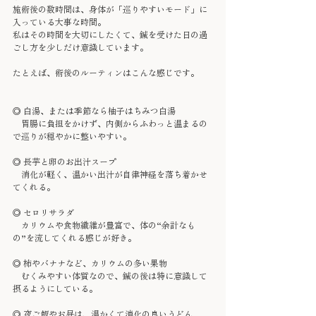
施術後の数時間は、身体が「巡りやすいモード」に
入っている大事な時間。
私はその時間を大切にしたくて、鍼を受けた日の過
ごし方を少しだけ意識しています。
たとえば、術後のルーティンはこんな感じです。
◎ 白湯、または季節なら柚子はちみつ白湯
　胃腸に負担をかけず、内側からふわっと温まるの
で巡りが穏やかに整いやすい。
◎ 長芋と卵のお出汁スープ
　消化が軽く、温かい出汁が自律神経を落ち着かせ
てくれる。
◎ セロリサラダ
　カリウムや食物繊維が豊富で、体の“余計なも
の”を流してくれる感じが好き。
◎ 柿やバナナなど、カリウムの多い果物
　むくみやすい体質なので、鍼の後は特に意識して
摂るようにしている。
◎ 夜ご飯やお昼は、温かくて消化の良いうどん