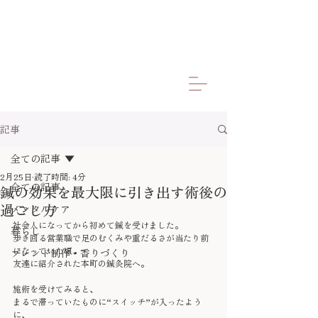
記事
全ての記事
2月25日
読了時間: 4分
全ての記事
鍼の効果を最大限に引き出す術後の
過ごし方
メンタルケア
社会人になってから初めて鍼を受けました。
暮らし
歩き回る営業職で足のむくみや重だるさが当たり前
になっていた頃、
ブレンド制作・香りづくり
友達に紹介された本町の鍼灸院へ。
施術を受けてみると、
まるで滞っていたものに“スイッチ”が入ったよう
に、