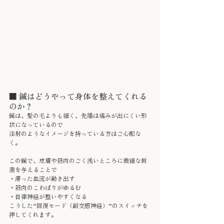
■ 鍼はどうやって身体を整えてくれる
のか？
鍼は、髪の毛よりも細く、先端は痛みが出にくい形
状になっているので
注射のようなイメージを持っている方はご心配な
く。
この鍼で、皮膚や筋肉のごく浅いところに微細な刺
激を与えることで
・滞った血流が動き出す
・筋肉のこわばりがゆるむ
・自律神経が整いやすくなる
こうした“回復モード（副交感神経）”のスイッチを
押してくれます。