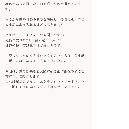
身体がふっと軽くなるのを感じたのを覚えていま
す。
そこから鍼やお灸の良さを実感し、今ではセルフ灸
も生活に取り入れるほどになりました。
アロマトリートメントでも同じですが、
施術を受けた“その後の過ごし方”で、
身体の整い方は驚くほど変わります。
「楽になったからもういいや」といつも通りの生活
に戻るのは、実はすごくもったいない。
今日は、鍼の効果を最大限に引き出す術後の過ごし
方について紹介します。
これは鍼だけでなく、お灸やアロマトリートメント
にも同じように当てはまる大事なポイントです。