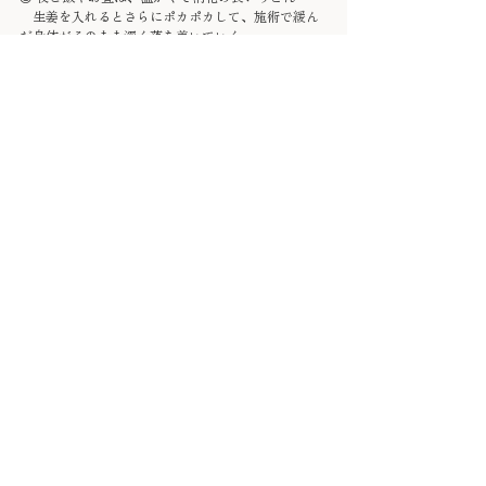
　生姜を入れるとさらにポカポカして、施術で緩ん
だ身体がそのまま深く落ち着いていく。
大げさなことはしていないけれど、
“身体が喜ぶ方に寄り添う” という意識だけで、鍼の
効果が本当に長く続くのを感じています。
鍼やお灸、アロマトリートメントは“魔法の施術”で
はありません。
だけど、施術をきっかけに身体が本来のリズムを取
り戻しはじめるのは確かです。
そして、その流れを大切に受け取るかどうかで、
効果の深さや持続がまったく違ってきます。
無理をしないこと。
温めること。
ゆっくり休むこと。
シンプルだけれど、この3つが身体にとっての最大の
サポート。
鍼を受けたその日は、自分の身体を丁寧に扱ってみ
てください。
その優しさは、必ず巡って、あなた自身の“明日の軽