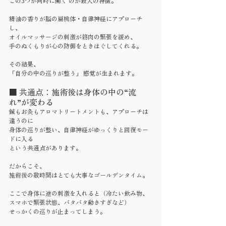
この3つが同時に働く のが最大の特徴。
精油の香りが脳の扁桃体・自律神経にアプローチ
し、
オイルマッサージの刺激が筋肉の緊張を緩め、
手のぬくもりが心の防御をときほぐしてくれる。
その結果、
「自分の中の巡りが整う」 感覚が生まれます。
■ 共通点：施術後は身体の中の“流
れ”が変わる
鍼もお灸もアロマトリートメントも、アプローチは
違うのに
身体の巡りが整い、自律神経がゆっくりと回復モー
ドに入る
という共通点があります。
だからこそ、
施術後の数時間はとても大事なゴールデンタイム。
ここで身体に逆の刺激を入れると（冷たい飲み物、
スマホで緊張状態、バタバタ動きすぎなど）
せっかくの巡りが止まってしまう。