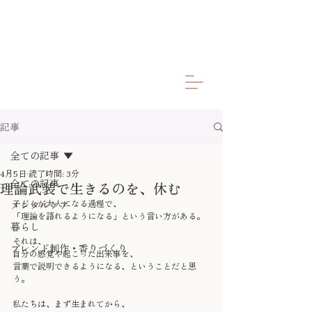
記事
全ての記事
4月5日
読了時間: 3分
全ての記事
理論武装で生きるのを、休む
子どもが大人になる過程で、
メンタルケア
「理論を語れるようになる」という言い方がある。
暮らし
それは、
ブレンド制作・香りづくり
自分の感覚や起こった出来事を、
言葉で説明できるようになる、ということだと思
う。
私たちは、まず生まれてから、