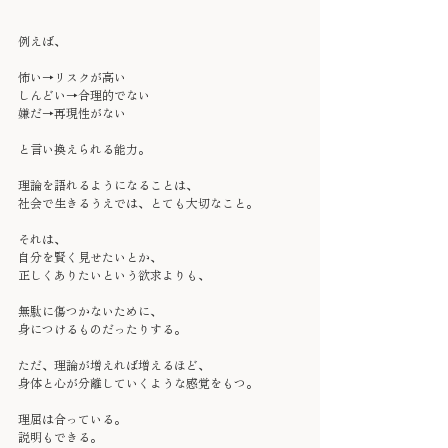
例えば、
怖い→リスクが高い
しんどい→合理的でない
嫌だ→再現性がない
と言い換えられる能力。
理論を語れるようになることは、
社会で生きるうえでは、とても大切なこと。
それは、
自分を賢く見せたいとか、
正しくありたいという欲求よりも、
無駄に傷つかないために、
身につけるものだったりする。
ただ、理論が増えれば増えるほど、
身体と心が分離していくような感覚をもつ。
理屈は合っている。
説明もできる。