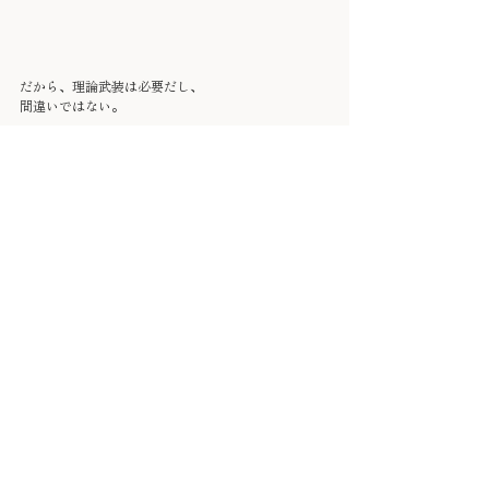
だから、理論武装は必要だし、
間違いではない。
ただ、人生の隙間時間くらいは、
この理論武装を解除してもいいと思っている。
むしろ、解除しなければ、
私たちはバランスが取れない。
現に、頭で生きている人は、
どれだけ多いだろうか。
身体と心の不一致が起こす弊害は、
思っているよりも、ずっと深い。
自分軸
Chamomilla Nature
内観
自己理解
問いとしての香り
生き方を見直す
理論武装
考えすぎる人へ
体感覚