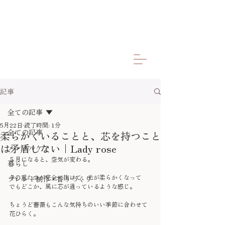
記事
全ての記事
5月22日
読了時間: 1分
全ての記事
柔らかくいることと、芯を持つこと
は矛盾しない｜Lady rose
メンタルケア
５月になると、空気が変わる。
暮らし
冬の重たさが完全に抜けて、光が柔らかくなって
ブレンド制作・香りづくり
でもどこか、風に芯が通っているような感じ。
ちょうど薔薇もこんな気持ちのいい季節に合わせて
花ひらく。