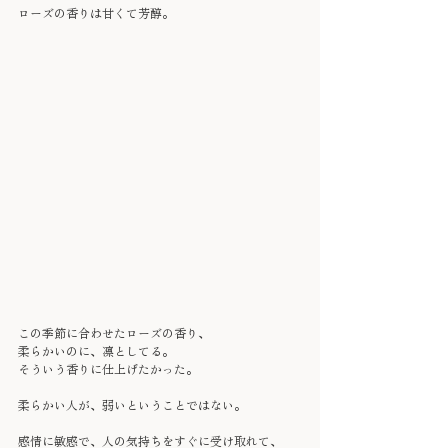
ローズの香りは甘くて芳醇。
この季節に合わせたローズの香り、
柔らかいのに、凛としてる。
そういう香りに仕上げたかった。
柔らかい人が、弱いということではない。
感情に敏感で、人の気持ちをすぐに受け取れて、