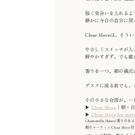
強く気合いを入れるよ
静かに今日の自分に戻
Clear Moveは、
やさしくスイッチが入
鮮やかすぎず、でも確
香りを一つ、朝の儀式
デスクに座る前でも、
その小さな合図が、一
▶︎ 
Clear Move
｜朝・日中のアロマ​
▶︎ 
Clear Move for mate
Chamomilla Nature
香りのある
朝のルーティン
Clear Move
切