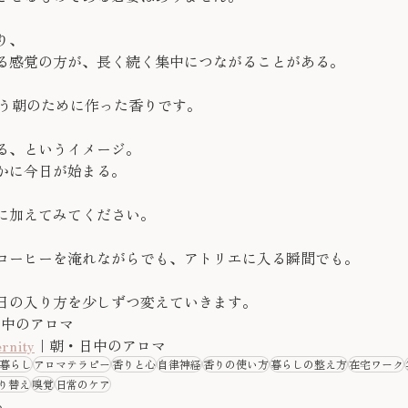
り、
る感覚の方が、長く続く集中につながることがある。
そういう朝のために作った香りです。
る、というイメージ。
かに今日が始まる。
に加えてみてください。
コーヒーを淹れながらでも、アトリエに入る瞬間でも。
日の入り方を少しずつ変えていきます。
​​​​​​​​​​​​​​​
rnity
｜朝・日中のアロマ​​​​​​​​​​​​​​​​
暮らし
アロマテラピー
香りと心
自律神経
香りの使い方
暮らしの整え方
在宅ワーク
り替え
嗅覚
日常のケア