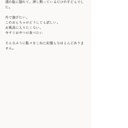
親の陰に隠れて、押し黙っているだけの子どもでし
た。
外で遊びたい、
このおもちゃがどうしても欲しい、
お風呂に入りたくない、
今すぐおやつが食べたい
そんなふうに駄々をこねた記憶もなほとんどありま
せん。