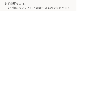
まず必要なのは、
「自分軸がない」という認識そのものを見直すこと
です。
ないのではありません。
使う余裕がなかっただけ。
だから、埋もれてしまっているだけ。
その事実に気づくことが、
自分軸を取り戻す最初の一歩になります。
香りと対話で、自分軸を整えるという
方法
自分軸は、探して見つけるものではなく、
選び続けた先に少しずつ残っていくものだと思って
います。
この記事を読んで、少し肩の力が抜けたなら、まず
はそれで十分です。
もし「自分の軸をもう少し丁寧に見つめてみたい」
と感じたら、
香りと対話を通してそのプロセスに寄り添う場所が