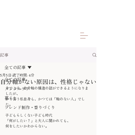
記事
全ての記事
5月5日
読了時間: 4分
全ての記事
自分軸がない原因は、性格じゃない
今でこそ、自分軸の構造の話ができるようになりま
メンタルケア
したが、
暮らし
かく言う私自身も、かつては「軸のない人」でし
た。
ブレンド制作・香りづくり
子どもらしくない子ども時代
「何がしたい？」と大人に聞かれても、
何をしたいかわからない。