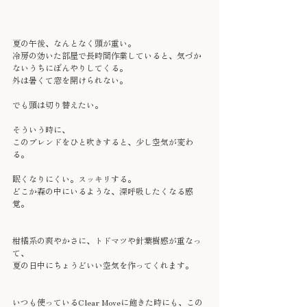
夏の午後、なんとなく頭が重い。
冷房の効いた部屋で長時間作業していると、気づか
ないうちにぼんやりしてくる。
外は暑くて窓を開けられない。
でも頭は切り替えたい。
そういう時に、
このブレンドをひと吹きすると、少し空気が変わ
る。
眠くなりにくい。スッキリする。
どこか森の中にいるような、深呼吸したくなる感
覚。
柑橘系の爽やかさに、トドマツや針葉樹感が重なっ
て、
夏の日中にちょうどいい空気を作ってくれます。
いつも使っているClear Moveに飽きた時にも、この