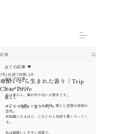
記事
全ての記事
7月1日
読了時間: 2分
全ての記事
車酔いから生まれた香り｜Trip
Clear Drive
メンタルケア
私は昔から、車の中の匂いが苦手です。
暮らし
エアコンの風、シートの素材、閉じた空間の独特の
ブレンド制作・香りづくり
空気。
長距離になるほど、じわじわと気持ち悪くなってく
る。
私は車酔いしやすい体質で、