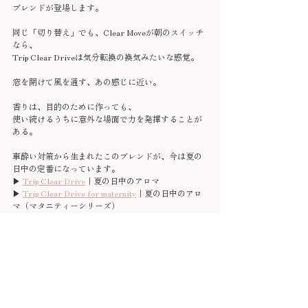
ブレンドが登場します。
同じ「切り替え」でも、Clear Moveが朝のスイッチ
なら、
Trip Clear Driveは気分転換の換気みたいな感覚。
窓を開けて風を通す、あの感じに近い。
香りは、目的のために作っても、
使い続けるうちに意外な場面で力を発揮することが
ある。
車酔い対策から生まれたこのブレンドが、今は夏の
日中の定番になっています。
▶︎ 
Trip Clear Drive
｜夏の日中のアロマ
▶︎ 
Trip Clear Drive for maternity
｜夏の日中のアロ
マ（マタニティーシリーズ）
Chamomilla Nature
香りのある暮らし
アロマテラピー
精油ブレンド
ペパーミント
在宅ワーク
集中力
夏のアロマ
気分転換
Trip Clear Drive
車酔い
ユーカリ
針葉樹
森林浴
夏の日中